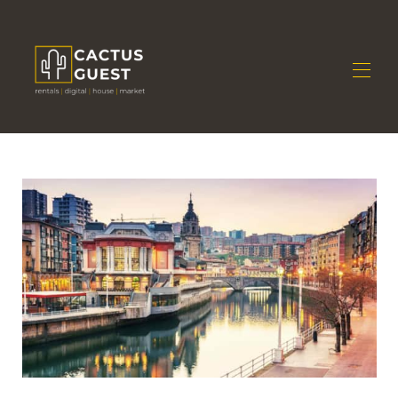
Home
Tutte le proprietà
▾
Hai un immobile?
▾
Stagione
Contattaci
Sei un proprietario?