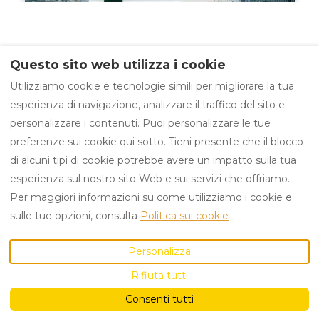
e
h
c
e
a
c
Questo sito web utilizza i cookie
l
a
politica sulla riservatezza
Avviso legale
e
l
Utilizziamo cookie e tecnologie simili per migliorare la tua
Condizioni generali
Politica sui cookie
n
e
esperienza di navigazione, analizzare il traffico del sito e
d
n
personalizzare i contenuti. Puoi personalizzare le tue
a
d
preferenze sui cookie qui sotto. Tieni presente che il blocco
Italiano
EUR
+34 625 15 30 76
r
a
di alcuni tipi di cookie potrebbe avere un impatto sulla tua
a
r
esperienza sul nostro sito Web e sui servizi che offriamo.
n
a
Per maggiori informazioni su come utilizziamo i cookie e
Av. Cerdanyola 75-77, 2-
©
2026
CactusGuest
Tutti i
d
n
sulle tue opzioni, consulta
Politica sui cookie
2, Sant Cugat del Valles,
diritti riservati
- Offerto
s
d
Barcelona, Spagna
da
Lodgify
e
s
Personalizza
08172
.
Email
:
l
e
Rifiuta tutti
reservas@cactusguest.c
e
l
om
Consenti tutti
c
e