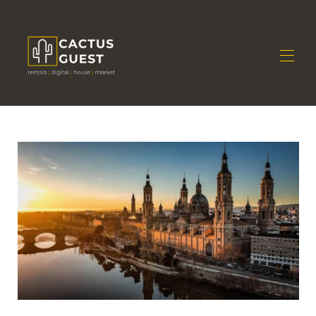
Home
Tutte le proprietà
▾
Hai un immobile?
▾
Stagione
Contattaci
Sei un proprietario?