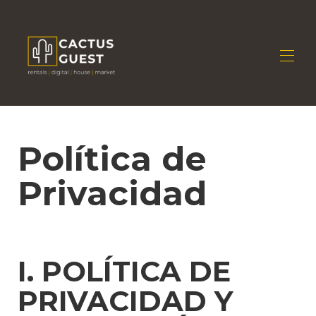
Startseite
Alle Objekte
▾
Política de
Besitzen Sie eine Immobilie?
▾
Jahreszeit
Privacidad
Kontaktieren Sie uns
Sind Sie Eigentümer?
I. POLÍTICA DE
PRIVACIDAD Y