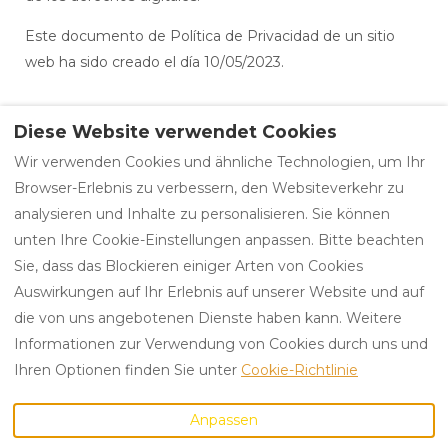
Este documento de Política de Privacidad de un sitio
web ha sido creado el día 10/05/2023.
Diese Website verwendet Cookies
Wir verwenden Cookies und ähnliche Technologien, um Ihr
Datenschutzrichtlinie
Rechtliche Warnung
Browser-Erlebnis zu verbessern, den Websiteverkehr zu
Allgemeine Bedingungen
Cookie-Richtlinie
analysieren und Inhalte zu personalisieren. Sie können
unten Ihre Cookie-Einstellungen anpassen. Bitte beachten
Sie, dass das Blockieren einiger Arten von Cookies
Deutsch
EUR
+34 625 15 30 76
Auswirkungen auf Ihr Erlebnis auf unserer Website und auf
die von uns angebotenen Dienste haben kann. Weitere
Informationen zur Verwendung von Cookies durch uns und
Av. Cerdanyola 75-77, 2-
©
2026
CactusGuest
Alle
Ihren Optionen finden Sie unter
Cookie-Richtlinie
2, Sant Cugat del Valles,
Rechte vorbehalten
-
Barcelona, Spanien
Powered by
Lodgify
Anpassen
08172
.
E-Mail
: