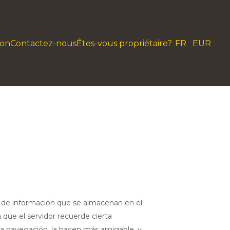
son
Contactez-nous
Êtes-vous propriétaire?
FR
EUR
es de información que se almacenan en el
 que el servidor recuerde cierta
la navegación, la hacen más amigable, y