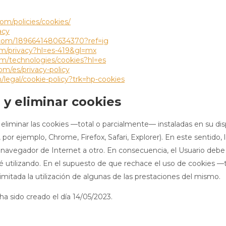
om/policies/cookies/
acy
m.com/1896641480634370?ref=ig
com/privacy?hl=es-419&gl=mx
com/technologies/cookies?hl=es
com/es/privacy-policy
/legal/cookie-policy?trk=hp-cookies
 y eliminar cookies
y eliminar las cookies —total o parcialmente— instaladas en su di
por ejemplo, Chrome, Firefox, Safari, Explorer). En este sentido,
 navegador de Internet a otro. En consecuencia, el Usuario debe a
é utilizando. En el supuesto de que rechace el uso de cookies —
limitada la utilización de algunas de las prestaciones del mismo.
a sido creado el día 14/05/2023.